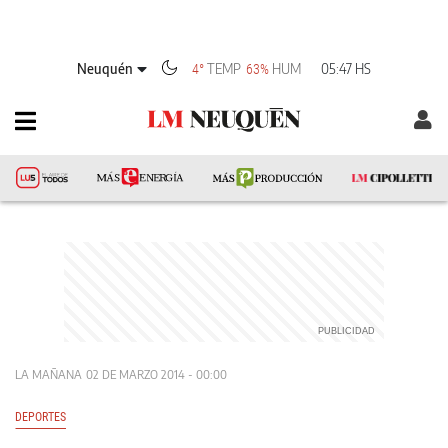
Neuquén
TEMP
HUM
05:47 HS
4°
63%
LA MAÑANA
02 DE MARZO 2014 - 00:00
DEPORTES