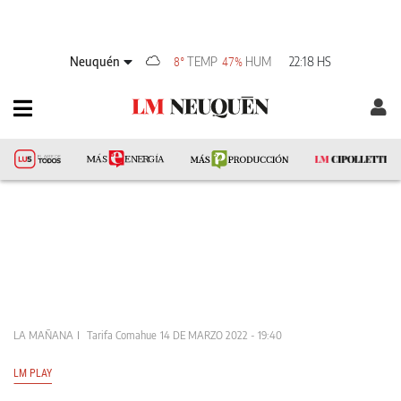
Neuquén
TEMP
HUM
22:18 HS
8°
47%
LA MAÑANA
Tarifa Comahue
14 DE MARZO 2022 - 19:40
LM PLAY