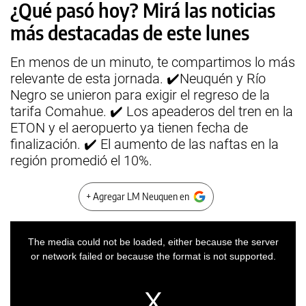
¿Qué pasó hoy? Mirá las noticias
más destacadas de este lunes
En menos de un minuto, te compartimos lo más
relevante de esta jornada. ✔️Neuquén y Río
Negro se unieron para exigir el regreso de la
tarifa Comahue. ✔️ Los apeaderos del tren en la
ETON y el aeropuerto ya tienen fecha de
finalización. ✔️ El aumento de las naftas en la
región promedió el 10%.
+ Agregar LM Neuquen en
This
is
a
The media could not be loaded, either because the server
modal
window.
or network failed or because the format is not supported.