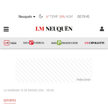
Neuquén
TEMP
HUM
00:19 HS
6°
59%
LA MAÑANA
15 DE MARZO 2014 - 00:00
DEPORTES