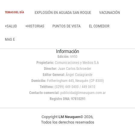
EXPLOSIÓN EN AGUADA SAN ROQUE
VACUNACIÓN
TEMAS DEL DÍA
+SALUD
+HISTORIAS
PUNTOS DE VISTA
EL COMEDOR
MAS E
Información
Edición:
6950
Propietario:
Comunicaciones y Medios S.A
Director:
Juan Carlos Schroeder
Editor General:
Ángel Casagrande
Domicilio:
Fotheringham 445, Neuquén (CP 8300)
Teléfono:
(0299) 449 0400 / 449 0410
Contacto comercial:
publicidad@lmneuquen.com.ar
Registro DNA: 97810291
Copyright
LM Neuquen
© 2026,
Todos los derechos reservados