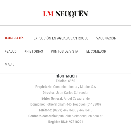
EXPLOSIÓN EN AGUADA SAN ROQUE
VACUNACIÓN
TEMAS DEL DÍA
+SALUD
+HISTORIAS
PUNTOS DE VISTA
EL COMEDOR
MAS E
Información
Edición:
6950
Propietario:
Comunicaciones y Medios S.A
Director:
Juan Carlos Schroeder
Editor General:
Ángel Casagrande
Domicilio:
Fotheringham 445, Neuquén (CP 8300)
Teléfono:
(0299) 449 0400 / 449 0410
Contacto comercial:
publicidad@lmneuquen.com.ar
Registro DNA: 97810291