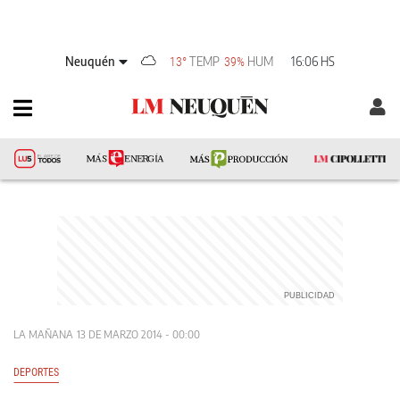
Neuquén
TEMP
HUM
16:06 HS
13°
39%
LA MAÑANA
13 DE MARZO 2014 - 00:00
DEPORTES