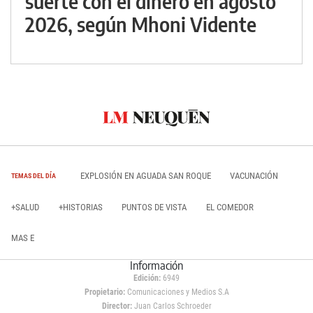
suerte con el dinero en agosto
2026, según Mhoni Vidente
EXPLOSIÓN EN AGUADA SAN ROQUE
VACUNACIÓN
TEMAS DEL DÍA
+SALUD
+HISTORIAS
PUNTOS DE VISTA
EL COMEDOR
MAS E
Información
Edición:
6949
Propietario:
Comunicaciones y Medios S.A
Director:
Juan Carlos Schroeder