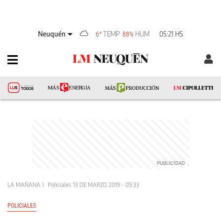
Neuquén
TEMP
HUM
05:21 HS
6°
88%
LA MAÑANA
Policiales
13 DE MARZO 2019 - 09:33
POLICIALES