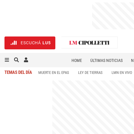
ESCUCHÁ
LU5
HOME
ÚLTIMAS NOTICIAS
N
NECROLÓGICAS
DEPORTES
TEMAS DEL DÍA
MUERTE EN EL EPAS
LEY DE TIERRAS
LMN EN VIVO