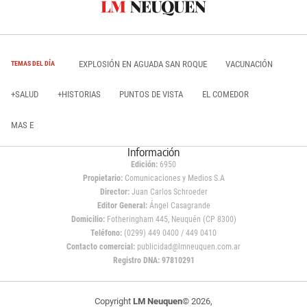
EXPLOSIÓN EN AGUADA SAN ROQUE
VACUNACIÓN
TEMAS DEL DÍA
+SALUD
+HISTORIAS
PUNTOS DE VISTA
EL COMEDOR
MAS E
Información
Edición:
6950
Propietario:
Comunicaciones y Medios S.A
Director:
Juan Carlos Schroeder
Editor General:
Ángel Casagrande
Domicilio:
Fotheringham 445, Neuquén (CP 8300)
Teléfono:
(0299) 449 0400 / 449 0410
Contacto comercial:
publicidad@lmneuquen.com.ar
Registro DNA: 97810291
Copyright
LM Neuquen
© 2026,