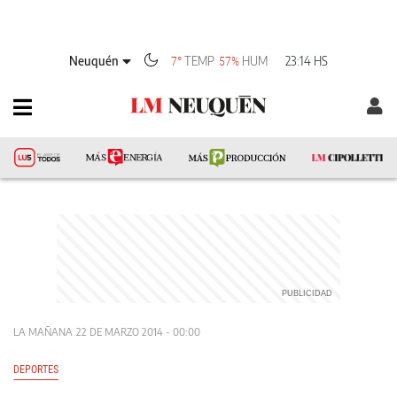
Neuquén
TEMP
HUM
23:14 HS
7°
57%
LA MAÑANA
22 DE MARZO 2014 - 00:00
DEPORTES