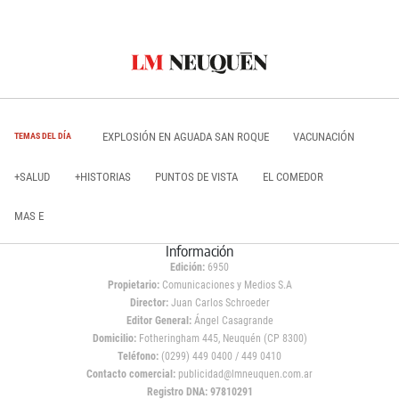
EXPLOSIÓN EN AGUADA SAN ROQUE
VACUNACIÓN
TEMAS DEL DÍA
+SALUD
+HISTORIAS
PUNTOS DE VISTA
EL COMEDOR
MAS E
Información
Edición:
6950
Propietario:
Comunicaciones y Medios S.A
Director:
Juan Carlos Schroeder
Editor General:
Ángel Casagrande
Domicilio:
Fotheringham 445, Neuquén (CP 8300)
Teléfono:
(0299) 449 0400 / 449 0410
Contacto comercial:
publicidad@lmneuquen.com.ar
Registro DNA: 97810291