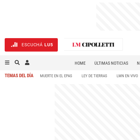
ESCUCHÁ
LU5
HOME
ÚLTIMAS NOTICIAS
N
NECROLÓGICAS
DEPORTES
TEMAS DEL DÍA
MUERTE EN EL EPAS
LEY DE TIERRAS
LMN EN VIVO