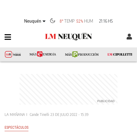
Neuquén
TEMP
HUM
21:16 HS
8°
52%
LA MAÑANA
Cande Tinelli
23 DE JULIO 2022 - 15:39
ESPECTÁCULOS