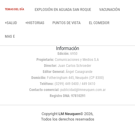
EXPLOSIÓN EN AGUADA SAN ROQUE
VACUNACIÓN
TEMAS DEL DÍA
+SALUD
+HISTORIAS
PUNTOS DE VISTA
EL COMEDOR
MAS E
Información
Edición:
6950
Propietario:
Comunicaciones y Medios S.A
Director:
Juan Carlos Schroeder
Editor General:
Ángel Casagrande
Domicilio:
Fotheringham 445, Neuquén (CP 8300)
Teléfono:
(0299) 449 0400 / 449 0410
Contacto comercial:
publicidad@lmneuquen.com.ar
Registro DNA: 97810291
Copyright
LM Neuquen
© 2026,
Todos los derechos reservados