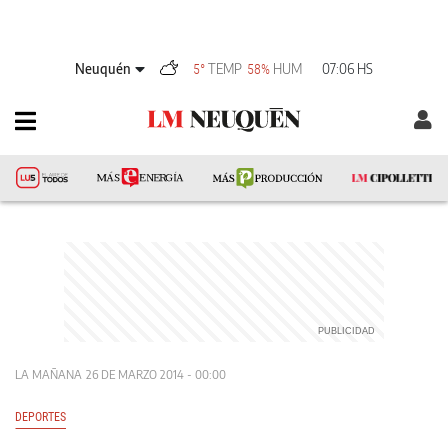
Neuquén
TEMP
HUM
07:06 HS
5°
58%
LA MAÑANA
26 DE MARZO 2014 - 00:00
DEPORTES