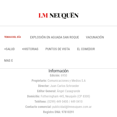
EXPLOSIÓN EN AGUADA SAN ROQUE
VACUNACIÓN
TEMAS DEL DÍA
+SALUD
+HISTORIAS
PUNTOS DE VISTA
EL COMEDOR
MAS E
Información
Edición:
6950
Propietario:
Comunicaciones y Medios S.A
Director:
Juan Carlos Schroeder
Editor General:
Ángel Casagrande
Domicilio:
Fotheringham 445, Neuquén (CP 8300)
Teléfono:
(0299) 449 0400 / 449 0410
Contacto comercial:
publicidad@lmneuquen.com.ar
Registro DNA: 97810291