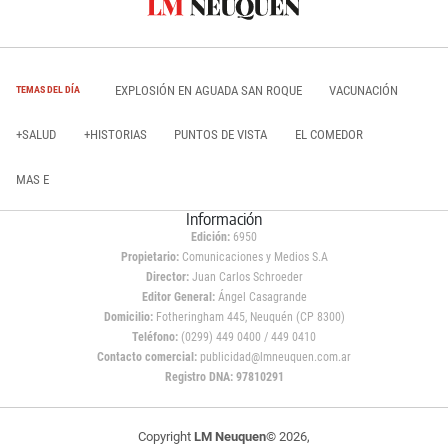
EXPLOSIÓN EN AGUADA SAN ROQUE
VACUNACIÓN
TEMAS DEL DÍA
+SALUD
+HISTORIAS
PUNTOS DE VISTA
EL COMEDOR
MAS E
Información
Edición:
6950
Propietario:
Comunicaciones y Medios S.A
Director:
Juan Carlos Schroeder
Editor General:
Ángel Casagrande
Domicilio:
Fotheringham 445, Neuquén (CP 8300)
Teléfono:
(0299) 449 0400 / 449 0410
Contacto comercial:
publicidad@lmneuquen.com.ar
Registro DNA: 97810291
Copyright
LM Neuquen
© 2026,