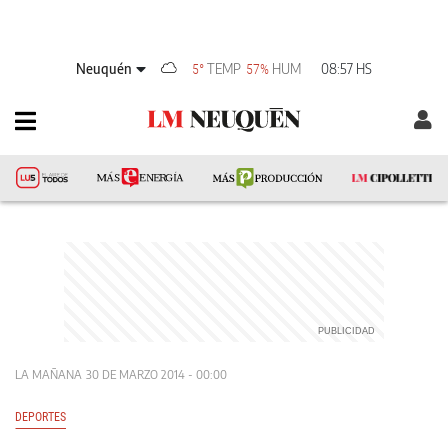
Neuquén
TEMP
HUM
08:57 HS
5°
57%
LA MAÑANA
30 DE MARZO 2014 - 00:00
DEPORTES