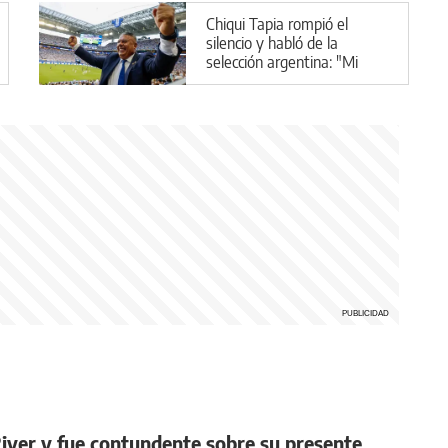
Chiqui Tapia rompió el
silencio y habló de la
selección argentina: "Mi
plan A, B y C es Scaloni"
 River y fue contundente sobre su presente