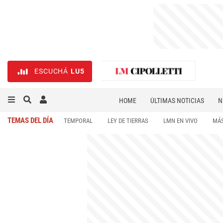
ESCUCHÁ
LU5
HOME
ÚLTIMAS NOTICIAS
N
NECROLÓGICAS
DEPORTES
TEMAS DEL DÍA
TEMPORAL
LEY DE TIERRAS
LMN EN VIVO
MÁS