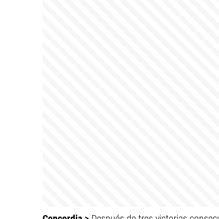
Concordia >
Después de tres victorias consec