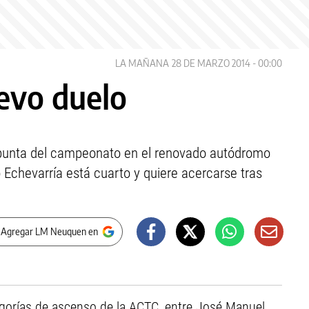
LA MAÑANA
28 DE MARZO 2014 - 00:00
evo duelo
 punta del campeonato en el renovado autódromo
 Echevarría está cuarto y quiere acercarse tras
 Agregar LM Neuquen en
gorías de ascenso de la ACTC, entre José Manuel