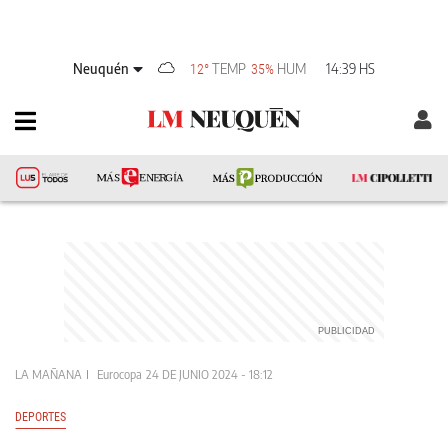
Neuquén
TEMP
HUM
14:39 HS
12°
35%
LA MAÑANA
Eurocopa
24 DE JUNIO 2024 - 18:12
DEPORTES