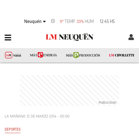
Neuquén
TEMP
HUM
12:45 HS
9°
33%
LA MAÑANA
12 DE MARZO 2014 - 00:00
DEPORTES