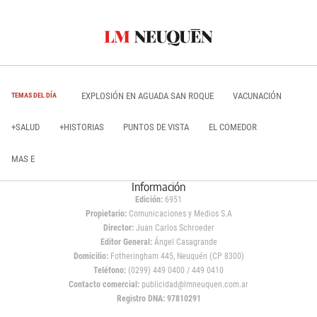
EXPLOSIÓN EN AGUADA SAN ROQUE
VACUNACIÓN
TEMAS DEL DÍA
+SALUD
+HISTORIAS
PUNTOS DE VISTA
EL COMEDOR
MAS E
Información
Edición:
6951
Propietario:
Comunicaciones y Medios S.A
Director:
Juan Carlos Schroeder
Editor General:
Ángel Casagrande
Domicilio:
Fotheringham 445, Neuquén (CP 8300)
Teléfono:
(0299) 449 0400 / 449 0410
Contacto comercial:
publicidad@lmneuquen.com.ar
Registro DNA: 97810291