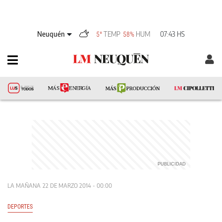
Neuquén
TEMP
HUM
07:43 HS
5°
58%
LA MAÑANA
22 DE MARZO 2014 - 00:00
DEPORTES