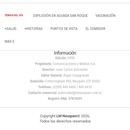
EXPLOSIÓN EN AGUADA SAN ROQUE
VACUNACIÓN
TEMAS DEL DÍA
+SALUD
+HISTORIAS
PUNTOS DE VISTA
EL COMEDOR
MAS E
Información
Edición:
6950
Propietario:
Comunicaciones y Medios S.A
Director:
Juan Carlos Schroeder
Editor General:
Ángel Casagrande
Domicilio:
Fotheringham 445, Neuquén (CP 8300)
Teléfono:
(0299) 449 0400 / 449 0410
Contacto comercial:
publicidad@lmneuquen.com.ar
Registro DNA: 97810291
Copyright
LM Neuquen
© 2026,
Todos los derechos reservados