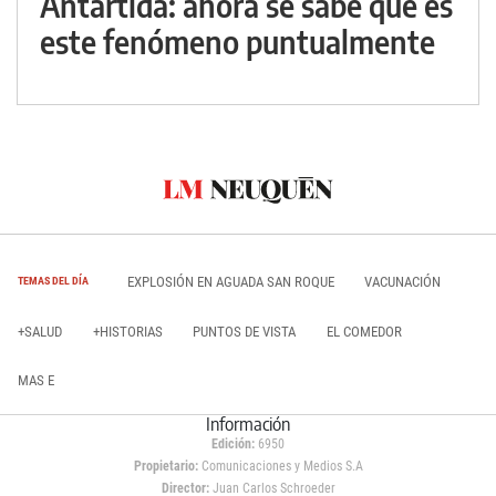
Antártida: ahora se sabe qué es
este fenómeno puntualmente
EXPLOSIÓN EN AGUADA SAN ROQUE
VACUNACIÓN
TEMAS DEL DÍA
+SALUD
+HISTORIAS
PUNTOS DE VISTA
EL COMEDOR
MAS E
Información
Edición:
6950
Propietario:
Comunicaciones y Medios S.A
Director:
Juan Carlos Schroeder