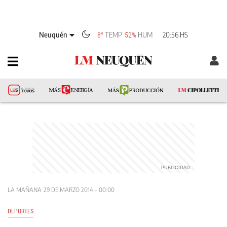
Neuquén
TEMP
HUM
20:56 HS
8°
52%
LA MAÑANA
29 DE MARZO 2014 - 00:00
DEPORTES