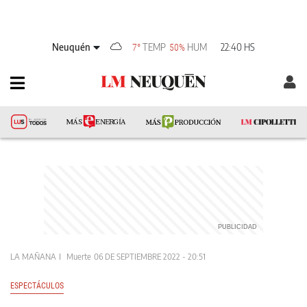
Neuquén
TEMP
HUM
22:40 HS
7°
50%
LA MAÑANA
Muerte
06 DE SEPTIEMBRE 2022 - 20:51
ESPECTÁCULOS