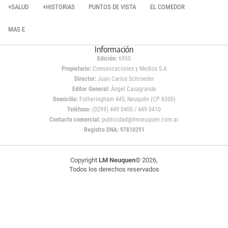
+SALUD
+HISTORIAS
PUNTOS DE VISTA
EL COMEDOR
MAS E
Información
Edición:
6950
Propietario:
Comunicaciones y Medios S.A
Director:
Juan Carlos Schroeder
Editor General:
Ángel Casagrande
Domicilio:
Fotheringham 445, Neuquén (CP 8300)
Teléfono:
(0299) 449 0400 / 449 0410
Contacto comercial:
publicidad@lmneuquen.com.ar
Registro DNA: 97810291
Copyright
LM Neuquen
© 2026,
Todos los derechos reservados