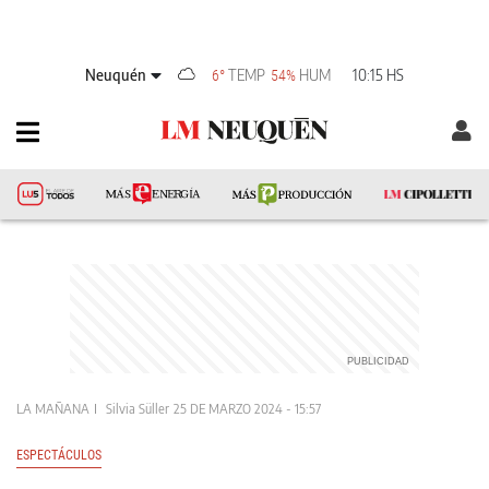
Neuquén
TEMP
HUM
10:15 HS
6°
54%
LA MAÑANA
Silvia Süller
25 DE MARZO 2024 - 15:57
ESPECTÁCULOS