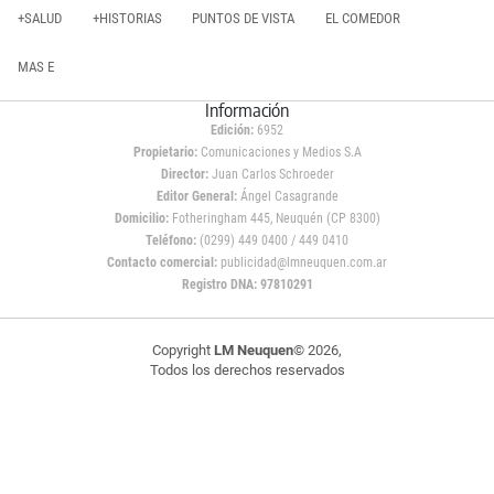
+SALUD
+HISTORIAS
PUNTOS DE VISTA
EL COMEDOR
MAS E
Información
Edición:
6952
Propietario:
Comunicaciones y Medios S.A
Director:
Juan Carlos Schroeder
Editor General:
Ángel Casagrande
Domicilio:
Fotheringham 445, Neuquén (CP 8300)
Teléfono:
(0299) 449 0400 / 449 0410
Contacto comercial:
publicidad@lmneuquen.com.ar
Registro DNA: 97810291
Copyright
LM Neuquen
© 2026,
Todos los derechos reservados