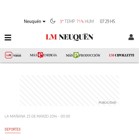
Neuquén
TEMP
HUM
07:29 HS
3°
71%
LA MAÑANA
25 DE MARZO 2014 - 00:00
DEPORTES