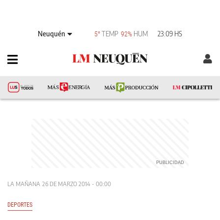
Neuquén
TEMP
HUM
23:09 HS
5°
92%
LA MAÑANA
26 DE MARZO 2014 - 00:00
DEPORTES