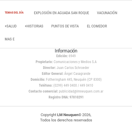
EXPLOSIÓN EN AGUADA SAN ROQUE
VACUNACIÓN
TEMAS DEL DÍA
+SALUD
+HISTORIAS
PUNTOS DE VISTA
EL COMEDOR
MAS E
Información
Edición:
6949
Propietario:
Comunicaciones y Medios S.A
Director:
Juan Carlos Schroeder
Editor General:
Ángel Casagrande
Domicilio:
Fotheringham 445, Neuquén (CP 8300)
Teléfono:
(0299) 449 0400 / 449 0410
Contacto comercial:
publicidad@lmneuquen.com.ar
Registro DNA: 97810291
Copyright
LM Neuquen
© 2026,
Todos los derechos reservados