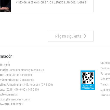
visto de la televisión en los Estados Unidos. Será el
27 de Abril.
Página siguiente
ormación
Últimas
ón:
6950
Policial
etario:
Comunicaciones y Medios S.A
Patagon
tor:
Juan Carlos Schroeder
Más Pr
r General:
Ángel Casagrande
Trends
ilio:
Fotheringham 445, Neuquén (CP 8300)
ono:
(0299) 449 0400 / 449 0410
Suplem
acto comercial:
Término
icidad@lmneuquen.com.ar
stro DNA: 97810291