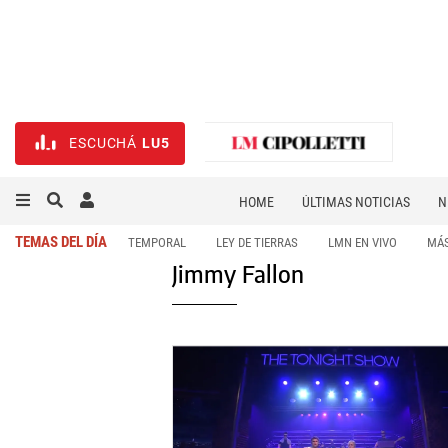
ESCUCHÁ
LU5
HOME
ÚLTIMAS NOTICIAS
N
NECROLÓGICAS
DEPORTES
TEMAS DEL DÍA
TEMPORAL
LEY DE TIERRAS
LMN EN VIVO
MÁS
Jimmy Fallon