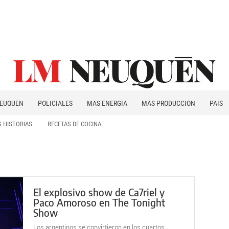
EUQUÉN
POLICIALES
MÁS ENERGÍA
MÁS PRODUCCIÓN
PAÍS
PATAGONIA
 HISTORIAS
RECETAS DE COCINA
El explosivo show de Ca7riel y
Paco Amoroso en The Tonight
Show
Los argentinos se convirtieron en los cuartos