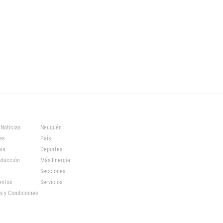
 Noticias
Neuquén
es
País
ia
Deportes
oducción
Más Energía
Secciones
entos
Servicios
s y Condiciones