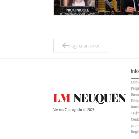
Página anterior
Inf
Edici
Propi
Direc
Edito
Domic
Viernes
7 de
agosto
de 2026
Teléf
Cont
publ
Regi