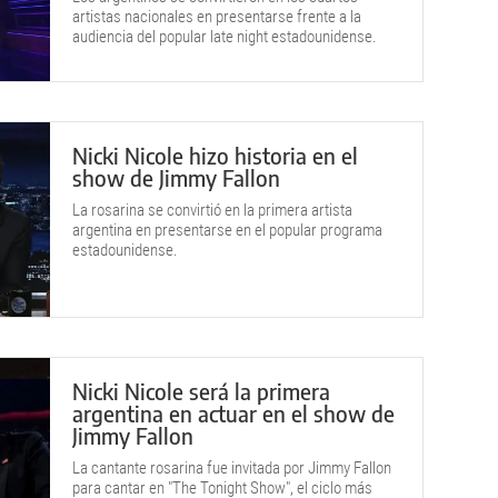
artistas nacionales en presentarse frente a la
audiencia del popular late night estadounidense.
Nicki Nicole hizo historia en el
show de Jimmy Fallon
La rosarina se convirtió en la primera artista
argentina en presentarse en el popular programa
estadounidense.
Nicki Nicole será la primera
argentina en actuar en el show de
Jimmy Fallon
La cantante rosarina fue invitada por Jimmy Fallon
para cantar en "The Tonight Show", el ciclo más