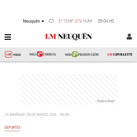
Neuquén
TEMP
HUM
09:04 HS
5°
57%
LA MAÑANA
28 DE MARZO 2014 - 00:00
DEPORTES