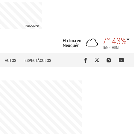
7°
43%
El clima en
Neuquén
TEMP
HUM
AUTOS
ESPECTÁCULOS