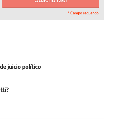
* Campo requerido
e juicio político
tti?