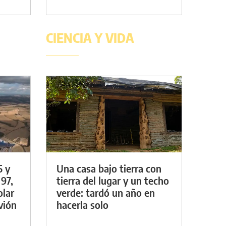
CIENCIA Y VIDA
5 y
Una casa bajo tierra con
 97,
tierra del lugar y un techo
olar
verde: tardó un año en
vión
hacerla solo