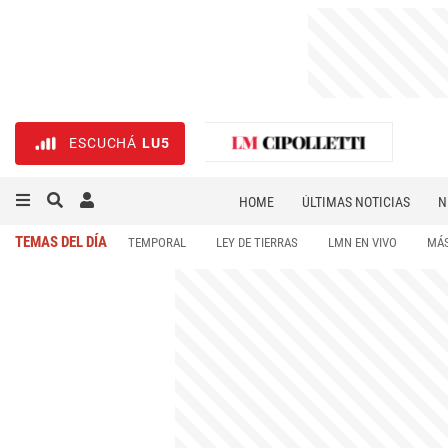
ESCUCHÁ
LU5
HOME
ÚLTIMAS NOTICIAS
N
NECROLÓGICAS
DEPORTES
TEMAS DEL DÍA
TEMPORAL
LEY DE TIERRAS
LMN EN VIVO
MÁS