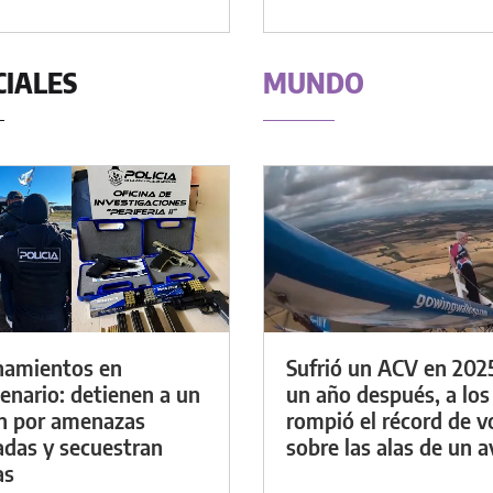
CIALES
MUNDO
namientos en
Sufrió un ACV en 202
enario: detienen a un
un año después, a los
n por amenazas
rompió el récord de v
das y secuestran
sobre las alas de un a
as