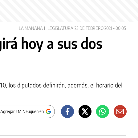
LA MAÑANA
LEGISLATURA
25 DE FEBRERO 2021 - 00:05
girá hoy a sus dos
10, los diputados definirán, además, el horario del
 Agregar LM Neuquen en