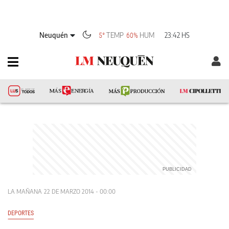
Neuquén
TEMP
HUM
23:42 HS
5°
60%
LA MAÑANA
22 DE MARZO 2014 - 00:00
DEPORTES