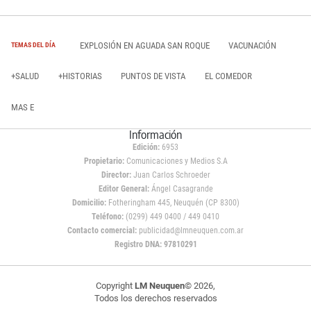
EXPLOSIÓN EN AGUADA SAN ROQUE
VACUNACIÓN
TEMAS DEL DÍA
+SALUD
+HISTORIAS
PUNTOS DE VISTA
EL COMEDOR
MAS E
Información
Edición:
6953
Propietario:
Comunicaciones y Medios S.A
Director:
Juan Carlos Schroeder
Editor General:
Ángel Casagrande
Domicilio:
Fotheringham 445, Neuquén (CP 8300)
Teléfono:
(0299) 449 0400 / 449 0410
Contacto comercial:
publicidad@lmneuquen.com.ar
Registro DNA: 97810291
Copyright
LM Neuquen
© 2026,
Todos los derechos reservados