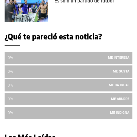
"Es solo un partido de fútbol"
¿Qué te pareció esta noticia?
0%
ME INTERESA
0%
ME GUSTA
0%
ME DA IGUAL
0%
ME ABURRE
0%
ME INDIGNA