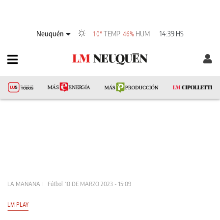
Neuquén
TEMP
HUM
14:39 HS
10°
46%
LA MAÑANA
Fútbol
10 DE MARZO 2023 - 15:09
LM PLAY