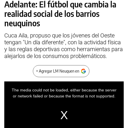
Adelante: El fútbol que cambia la
realidad social de los barrios
neuquinos
Cuca Aila, propuso que los jóvenes del Oeste
tengan "Un día diferente", con la actividad física
y las reglas deportivas como herramientas para
alejarlos de los consumos problemáticos.
+ Agregar LM Neuquen en
This
is
a
The media could not be loaded, either because the server
modal
window.
or network failed or because the format is not supported.