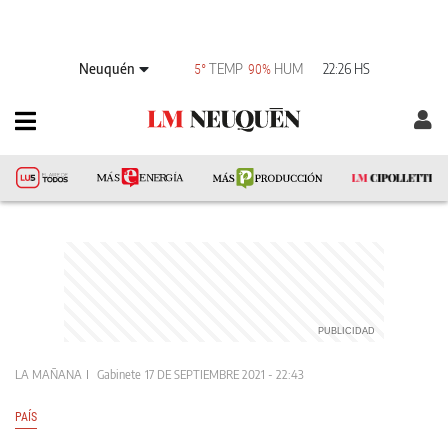
Neuquén
TEMP
HUM
22:26 HS
5°
90%
LA MAÑANA
Gabinete
17 DE SEPTIEMBRE 2021 - 22:43
PAÍS