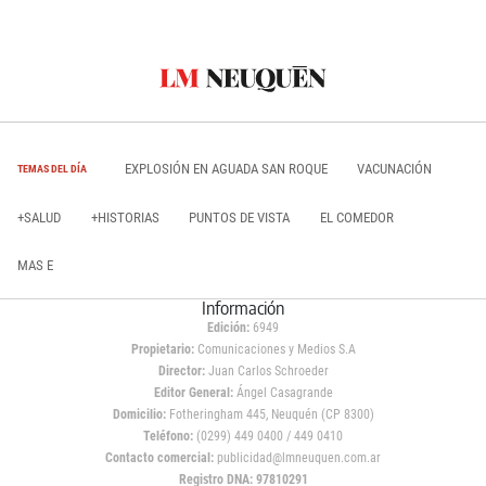
EXPLOSIÓN EN AGUADA SAN ROQUE
VACUNACIÓN
TEMAS DEL DÍA
+SALUD
+HISTORIAS
PUNTOS DE VISTA
EL COMEDOR
MAS E
Información
Edición:
6949
Propietario:
Comunicaciones y Medios S.A
Director:
Juan Carlos Schroeder
Editor General:
Ángel Casagrande
Domicilio:
Fotheringham 445, Neuquén (CP 8300)
Teléfono:
(0299) 449 0400 / 449 0410
Contacto comercial:
publicidad@lmneuquen.com.ar
Registro DNA: 97810291