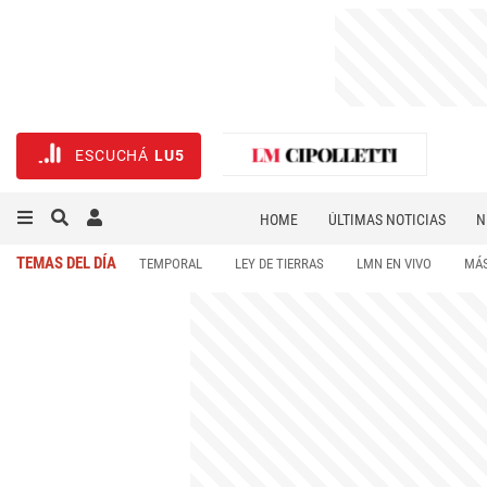
ESCUCHÁ
LU5
HOME
ÚLTIMAS NOTICIAS
N
NECROLÓGICAS
DEPORTES
TEMAS DEL DÍA
TEMPORAL
LEY DE TIERRAS
LMN EN VIVO
MÁS