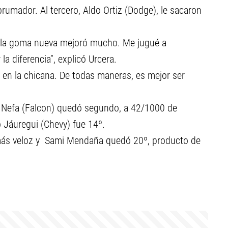
brumador. Al tercero, Aldo Ortiz (Dodge), le sacaron
os la goma nueva mejoró mucho. Me jugué a
la diferencia”, explicó Urcera.
 en la chicana. De todas maneras, es mejor ser
el Nefa (Falcon) quedó segundo, a 42/1000 de
o Jáuregui (Chevy) fue 14º.
l más veloz y Sami Mendaña quedó 20º, producto de