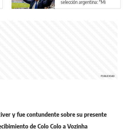
selección argentina: "Mi
plan A, B y C es Scaloni"
 River y fue contundente sobre su presente
ecibimiento de Colo Colo a Vozinha