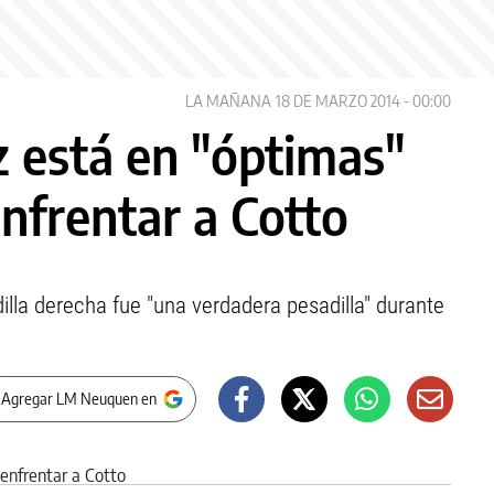
LA MAÑANA
18 DE MARZO 2014 - 00:00
z está en "óptimas"
nfrentar a Cotto
dilla derecha fue "una verdadera pesadilla" durante
 Agregar LM Neuquen en