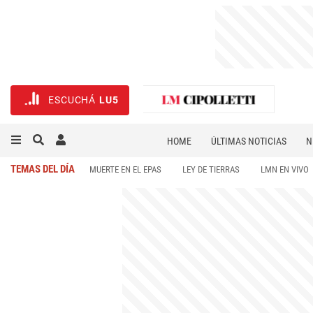
ESCUCHÁ
LU5
HOME
ÚLTIMAS NOTICIAS
N
NECROLÓGICAS
DEPORTES
TEMAS DEL DÍA
MUERTE EN EL EPAS
LEY DE TIERRAS
LMN EN VIVO