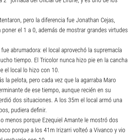
 2ª jornada del Oficial de Lifune, y es uno de los
tentaron, pero la diferencia fue Jonathan Cejas,
ra poner el 1 a 0, además de mostrar grandes virtudes
s fue abrumadora: el local aprovechó la supremacía
cho tiempo. El Tricolor nunca hizo pie en la cancha
 el local lo hizo con 10.
más la pelota, pero cada vez que la agarraba Maro
terminante de ese tiempo, aunque recién en su
erdió dos situaciones. A los 35m el local armó una
os, pudiera definir.
n uno menos porque Ezequiel Amante le mostró dos
oco porque a los 41m Irizarri volteó a Vivanco y vio