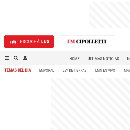
ESCUCHÁ
LU5
HOME
ÚLTIMAS NOTICIAS
N
NECROLÓGICAS
DEPORTES
TEMAS DEL DÍA
TEMPORAL
LEY DE TIERRAS
LMN EN VIVO
MÁS