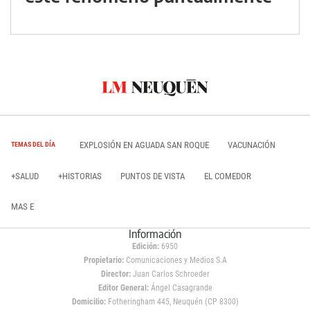
EXPLOSIÓN EN AGUADA SAN ROQUE
VACUNACIÓN
TEMAS DEL DÍA
+SALUD
+HISTORIAS
PUNTOS DE VISTA
EL COMEDOR
MAS E
Información
Edición:
6950
Propietario:
Comunicaciones y Medios S.A
Director:
Juan Carlos Schroeder
Editor General:
Ángel Casagrande
Domicilio:
Fotheringham 445, Neuquén (CP 8300)