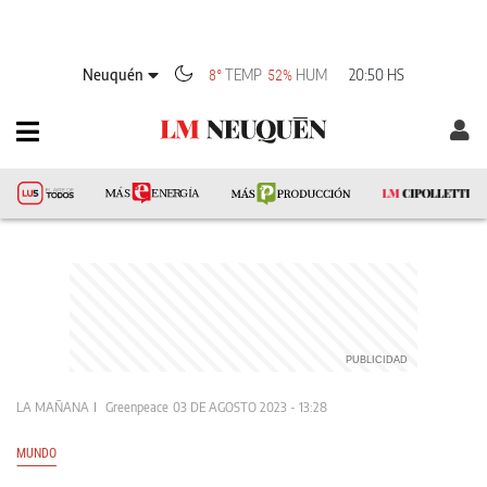
Neuquén
TEMP
HUM
20:50 HS
8°
52%
LA MAÑANA
Greenpeace
03 DE AGOSTO 2023 - 13:28
MUNDO