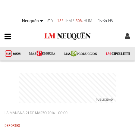
Neuquén
TEMP
HUM
15:34 HS
13°
39%
LA MAÑANA
21 DE MARZO 2014 - 00:00
DEPORTES