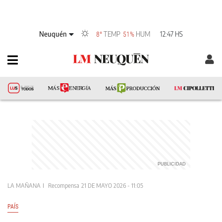
Neuquén
TEMP
HUM
12:47 HS
8°
51%
LA MAÑANA
Recompensa
21 DE MAYO 2026 - 11:05
PAÍS