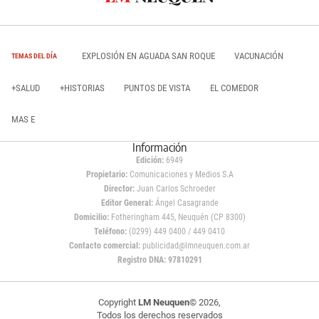
EXPLOSIÓN EN AGUADA SAN ROQUE
VACUNACIÓN
TEMAS DEL DÍA
+SALUD
+HISTORIAS
PUNTOS DE VISTA
EL COMEDOR
MAS E
Información
Edición:
6949
Propietario:
Comunicaciones y Medios S.A
Director:
Juan Carlos Schroeder
Editor General:
Ángel Casagrande
Domicilio:
Fotheringham 445, Neuquén (CP 8300)
Teléfono:
(0299) 449 0400 / 449 0410
Contacto comercial:
publicidad@lmneuquen.com.ar
Registro DNA: 97810291
Copyright
LM Neuquen
© 2026,
Todos los derechos reservados