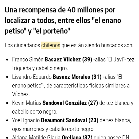
Una recompensa de 40 millones por
localizar a todos, entre ellos "el enano
petiso" y "el porteño"
Los ciudadanos
chilenos
que están siendo buscados son:
Franco Simón
Basaez Vílchez (39)
-alias "El Javi"- tez
trigueña y cabello negro.
Lisandro Eduardo
Basaez Morales (31) -
alias "El
enano petiso"-, de características físicas similares a
Vílchez.
Kevin Matías
Sandoval González (27)
de tez blanca y
cabello corto negro.
Yoel Ignacio
Beaumont Sandoval (23)
de tez blanca,
ojos marrones y cabello corto negro.
Aldana Matilde Glaria
Orellana (37)
quien posee DNI