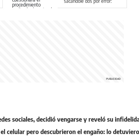
sacándole dos por error:
cuánto deberán pagarle
redes sociales, decidió vengarse y reveló su infidelid
l celular pero descubrieron el engaño: lo detuvier