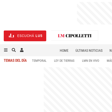
ESCUCHÁ
LU5
HOME
ÚLTIMAS NOTICIAS
N
NECROLÓGICAS
DEPORTES
TEMAS DEL DÍA
TEMPORAL
LEY DE TIERRAS
LMN EN VIVO
MÁS