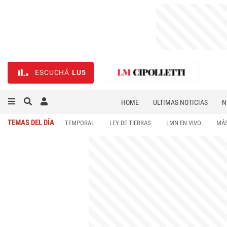
ESCUCHÁ
LU5
HOME
ÚLTIMAS NOTICIAS
N
NECROLÓGICAS
DEPORTES
TEMAS DEL DÍA
TEMPORAL
LEY DE TIERRAS
LMN EN VIVO
MÁS