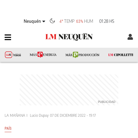
Neuquén
TEMP
HUM
01:28 HS
4°
63%
LA MAÑANA
Lucio Dupuy
07 DE DICIEMBRE 2022 - 19:17
PAÍS