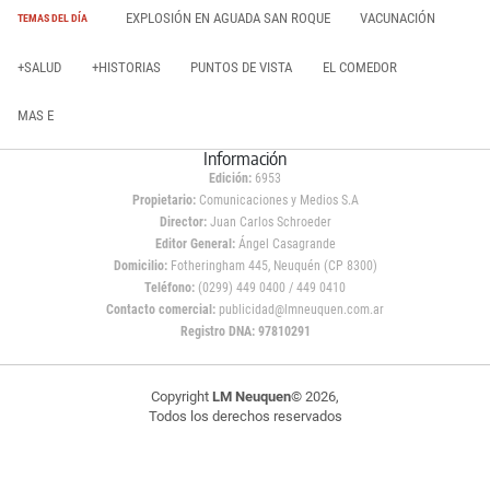
EXPLOSIÓN EN AGUADA SAN ROQUE
VACUNACIÓN
TEMAS DEL DÍA
+SALUD
+HISTORIAS
PUNTOS DE VISTA
EL COMEDOR
MAS E
Información
Edición:
6953
Propietario:
Comunicaciones y Medios S.A
Director:
Juan Carlos Schroeder
Editor General:
Ángel Casagrande
Domicilio:
Fotheringham 445, Neuquén (CP 8300)
Teléfono:
(0299) 449 0400 / 449 0410
Contacto comercial:
publicidad@lmneuquen.com.ar
Registro DNA: 97810291
Copyright
LM Neuquen
© 2026,
Todos los derechos reservados