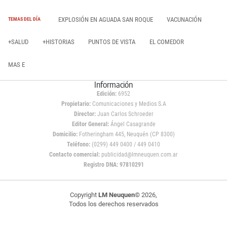
EXPLOSIÓN EN AGUADA SAN ROQUE
VACUNACIÓN
TEMAS DEL DÍA
+SALUD
+HISTORIAS
PUNTOS DE VISTA
EL COMEDOR
MAS E
Información
Edición:
6952
Propietario:
Comunicaciones y Medios S.A
Director:
Juan Carlos Schroeder
Editor General:
Ángel Casagrande
Domicilio:
Fotheringham 445, Neuquén (CP 8300)
Teléfono:
(0299) 449 0400 / 449 0410
Contacto comercial:
publicidad@lmneuquen.com.ar
Registro DNA: 97810291
Copyright
LM Neuquen
© 2026,
Todos los derechos reservados