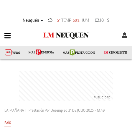
Neuquén
TEMP
HUM
02:10 HS
5°
60%
LA MAÑANA
Prestación Por Desempleo
31 DE JULIO 2025 - 13:49
PAÍS