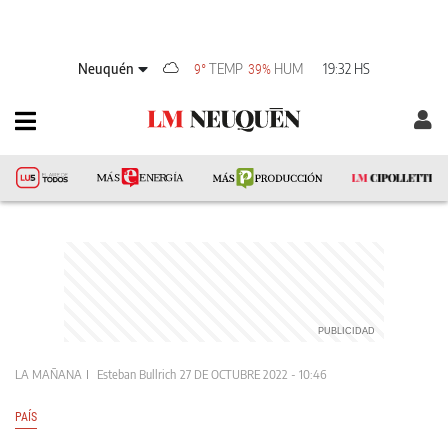
Neuquén
TEMP
HUM
19:32 HS
9°
39%
LA MAÑANA
Esteban Bullrich
27 DE OCTUBRE 2022 - 10:46
PAÍS