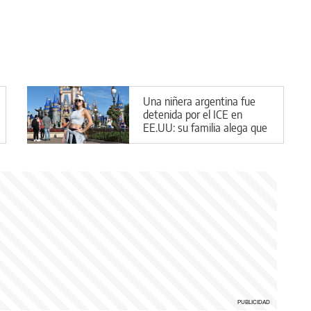
Una niñera argentina fue
detenida por el ICE en
EE.UU: su familia alega que
entró de forma legal