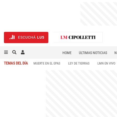
ESCUCHÁ
LU5
HOME
ÚLTIMAS NOTICIAS
N
NECROLÓGICAS
DEPORTES
TEMAS DEL DÍA
MUERTE EN EL EPAS
LEY DE TIERRAS
LMN EN VIVO