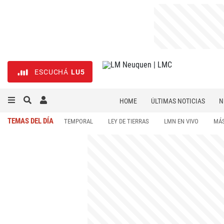
ESCUCHÁ
LU5
HOME
ÚLTIMAS NOTICIAS
N
NECROLÓGICAS
DEPORTES
TEMAS DEL DÍA
TEMPORAL
LEY DE TIERRAS
LMN EN VIVO
MÁS