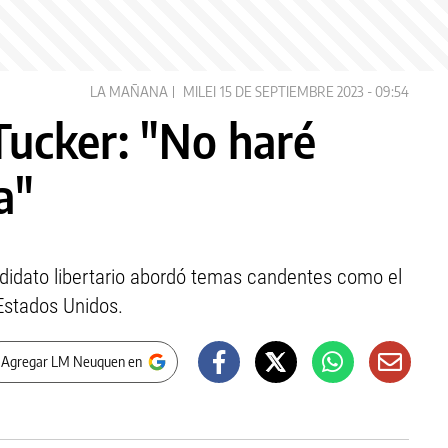
LA MAÑANA
MILEI
15 DE SEPTIEMBRE 2023 - 09:54
Tucker: "No haré
a"
ndidato libertario abordó temas candentes como el
 Estados Unidos.
 Agregar LM Neuquen en