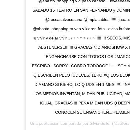
@abasto_shopping y d paso cañaso....lovee
SABADO 15 TEATRO EN SAN FERNANDO y DOMINGO
@roccasalvosusana @implacables !!!!!! jaa
@abasto_shopping m ven y kieren foto...aviso la foto 
q vivir y dejar vivir...♀️♀️♀️♀️♀️♀️♀️♀️ !!!! !!! SEC
ABSTENERSE!!!!!!! GRACIAS @DIARIOSHOW X
ENGANCHARSE CON "TODOS LOS #MARCO
ESCRIBO...SORRY . COBRO TODOOOO! ..... SOY
Q ESCRIBEN PELOTUDECES, 1ERO XQ LOS BLOK 
DIA GANO SI KIERO, LO Q UDS EN 1 MES!!!!!....
LOS MEDIOS INVENTAN, M DAN PUBLUCIDAD, MA
IGUAL, GRACIAS !!! PENA M DAN UDS Q DESP
CONOCEN SE ENGANCHEN....#LAMENTAB
Una publicación compartida por
Silvia Suller
(@sullersi