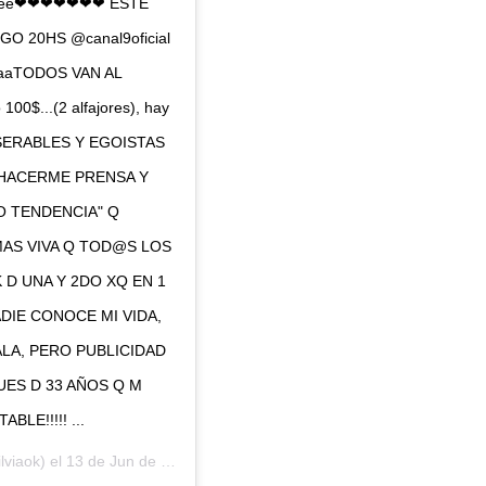
eeeeee❤❤❤❤❤❤❤ ESTE
 20HS @canal9oficial
aaaaTODOS VAN AL
100$...(2 alfajores), hay
OS, MISERABLES Y EGOISTAS
 HACERME PRENSA Y
 TENDENCIA" Q
 MAS VIVA Q TOD@S LOS
D UNA Y 2DO XQ EN 1
NADIE CONOCE MI VIDA,
LA, PERO PUBLICIDAD
UES D 33 AÑOS Q M
LE!!!!! ...
lviaok) el
13 de Jun de 2019 a las 12:04 PDT