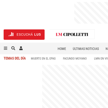
ESCUCHÁ
LU5
HOME
ÚLTIMAS NOTICIAS
N
NECROLÓGICAS
DEPORTES
TEMAS DEL DÍA
MUERTE EN EL EPAS
FACUNDO MOYANO
LMN EN VI