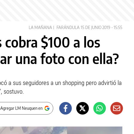
LA MAÑANA
FARÁNDULA
15 DE JUNIO 2019 - 15:55
 cobra $100 a los
ar una foto con ella?
có a sus seguidores a un shopping pero advirtió la
", sostuvo.
 Agregar LM Neuquen en