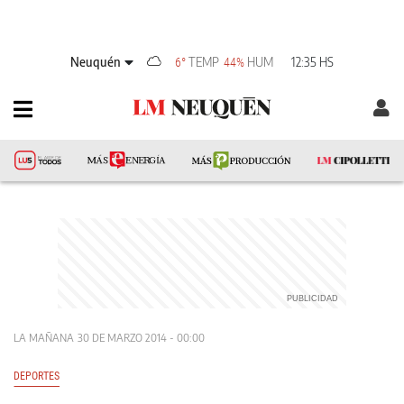
Neuquén
TEMP
HUM
12:35 HS
6°
44%
LA MAÑANA
30 DE MARZO 2014 - 00:00
DEPORTES