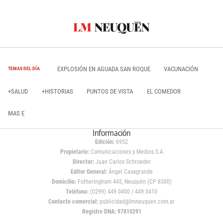
EXPLOSIÓN EN AGUADA SAN ROQUE
VACUNACIÓN
TEMAS DEL DÍA
+SALUD
+HISTORIAS
PUNTOS DE VISTA
EL COMEDOR
MAS E
Información
Edición:
6952
Propietario:
Comunicaciones y Medios S.A
Director:
Juan Carlos Schroeder
Editor General:
Ángel Casagrande
Domicilio:
Fotheringham 445, Neuquén (CP 8300)
Teléfono:
(0299) 449 0400 / 449 0410
Contacto comercial:
publicidad@lmneuquen.com.ar
Registro DNA: 97810291