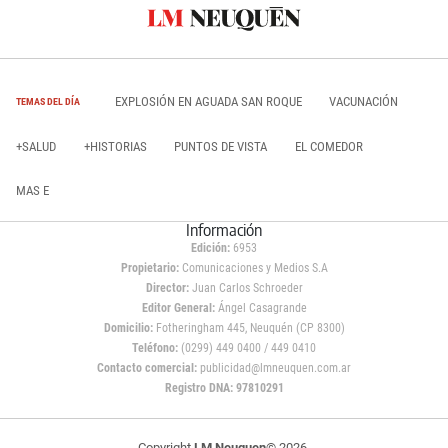
EXPLOSIÓN EN AGUADA SAN ROQUE
VACUNACIÓN
TEMAS DEL DÍA
+SALUD
+HISTORIAS
PUNTOS DE VISTA
EL COMEDOR
MAS E
Información
Edición:
6953
Propietario:
Comunicaciones y Medios S.A
Director:
Juan Carlos Schroeder
Editor General:
Ángel Casagrande
Domicilio:
Fotheringham 445, Neuquén (CP 8300)
Teléfono:
(0299) 449 0400 / 449 0410
Contacto comercial:
publicidad@lmneuquen.com.ar
Registro DNA: 97810291
Copyright
LM Neuquen
© 2026,