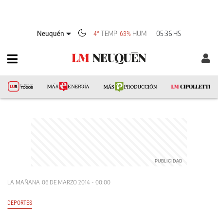
Neuquén
TEMP
HUM
05:36 HS
4°
63%
LA MAÑANA
06 DE MARZO 2014 - 00:00
DEPORTES