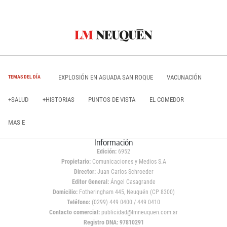
EXPLOSIÓN EN AGUADA SAN ROQUE
VACUNACIÓN
TEMAS DEL DÍA
+SALUD
+HISTORIAS
PUNTOS DE VISTA
EL COMEDOR
MAS E
Información
Edición:
6952
Propietario:
Comunicaciones y Medios S.A
Director:
Juan Carlos Schroeder
Editor General:
Ángel Casagrande
Domicilio:
Fotheringham 445, Neuquén (CP 8300)
Teléfono:
(0299) 449 0400 / 449 0410
Contacto comercial:
publicidad@lmneuquen.com.ar
Registro DNA: 97810291