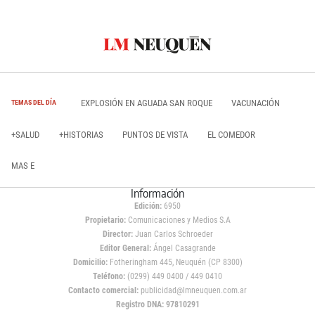
EXPLOSIÓN EN AGUADA SAN ROQUE
VACUNACIÓN
TEMAS DEL DÍA
+SALUD
+HISTORIAS
PUNTOS DE VISTA
EL COMEDOR
MAS E
Información
Edición:
6950
Propietario:
Comunicaciones y Medios S.A
Director:
Juan Carlos Schroeder
Editor General:
Ángel Casagrande
Domicilio:
Fotheringham 445, Neuquén (CP 8300)
Teléfono:
(0299) 449 0400 / 449 0410
Contacto comercial:
publicidad@lmneuquen.com.ar
Registro DNA: 97810291