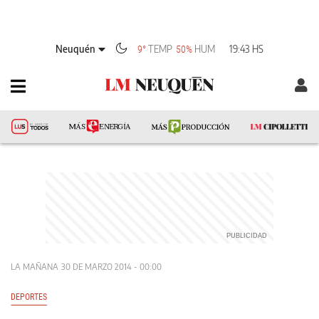
Neuquén
TEMP
HUM
19:43 HS
9°
50%
LA MAÑANA
30 DE MARZO 2014 - 00:00
DEPORTES