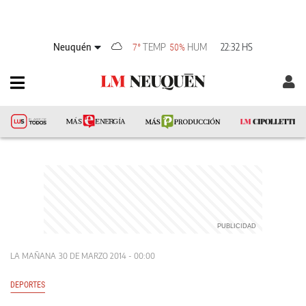
Neuquén
TEMP
HUM
22:32 HS
7°
50%
LA MAÑANA
30 DE MARZO 2014 - 00:00
DEPORTES