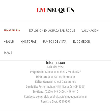
EXPLOSIÓN EN AGUADA SAN ROQUE
VACUNACIÓN
TEMAS DEL DÍA
+SALUD
+HISTORIAS
PUNTOS DE VISTA
EL COMEDOR
MAS E
Información
Edición:
6952
Propietario:
Comunicaciones y Medios S.A
Director:
Juan Carlos Schroeder
Editor General:
Ángel Casagrande
Domicilio:
Fotheringham 445, Neuquén (CP 8300)
Teléfono:
(0299) 449 0400 / 449 0410
Contacto comercial:
publicidad@lmneuquen.com.ar
Registro DNA: 97810291