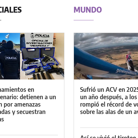
CIALES
MUNDO
namientos en
Sufrió un ACV en 202
enario: detienen a un
un año después, a los
n por amenazas
rompió el récord de v
das y secuestran
sobre las alas de un a
as
Así se vivió el tiroteo