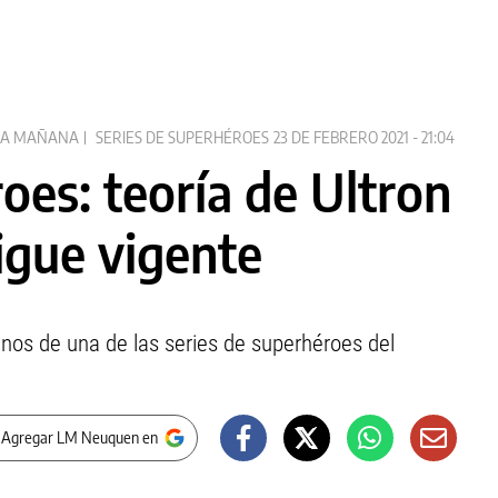
LA MAÑANA
SERIES DE SUPERHÉROES
23 DE FEBRERO 2021 - 21:04
oes: teoría de Ultron
igue vigente
anos de una de las series de superhéroes del
 Agregar LM Neuquen en