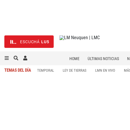
ESCUCHÁ
LU5
HOME
ÚLTIMAS NOTICIAS
N
NECROLÓGICAS
DEPORTES
TEMAS DEL DÍA
TEMPORAL
LEY DE TIERRAS
LMN EN VIVO
MÁS