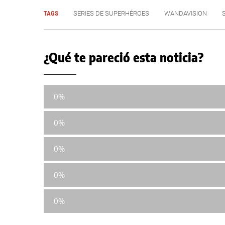
TAGS
SERIES DE SUPERHÉROES
WANDAVISION
¿Qué te pareció esta noticia?
0%
0%
0%
0%
0%