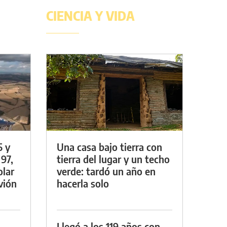
CIENCIA Y VIDA
5 y
Una casa bajo tierra con
 97,
tierra del lugar y un techo
olar
verde: tardó un año en
vión
hacerla solo
Llegó a los 119 años con