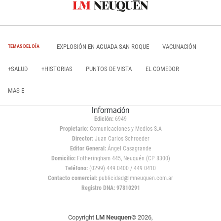
EXPLOSIÓN EN AGUADA SAN ROQUE
VACUNACIÓN
TEMAS DEL DÍA
+SALUD
+HISTORIAS
PUNTOS DE VISTA
EL COMEDOR
MAS E
Información
Edición:
6949
Propietario:
Comunicaciones y Medios S.A
Director:
Juan Carlos Schroeder
Editor General:
Ángel Casagrande
Domicilio:
Fotheringham 445, Neuquén (CP 8300)
Teléfono:
(0299) 449 0400 / 449 0410
Contacto comercial:
publicidad@lmneuquen.com.ar
Registro DNA: 97810291
Copyright
LM Neuquen
© 2026,