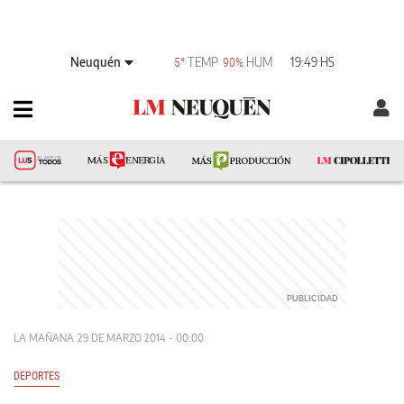
Neuquén
TEMP
HUM
19:49 HS
5°
90%
LA MAÑANA
29 DE MARZO 2014 - 00:00
DEPORTES