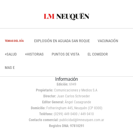
EXPLOSIÓN EN AGUADA SAN ROQUE
VACUNACIÓN
TEMAS DEL DÍA
+SALUD
+HISTORIAS
PUNTOS DE VISTA
EL COMEDOR
MAS E
Información
Edición:
6949
Propietario:
Comunicaciones y Medios S.A
Director:
Juan Carlos Schroeder
Editor General:
Ángel Casagrande
Domicilio:
Fotheringham 445, Neuquén (CP 8300)
Teléfono:
(0299) 449 0400 / 449 0410
Contacto comercial:
publicidad@lmneuquen.com.ar
Registro DNA: 97810291